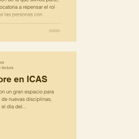
catoria a repensar el rol
 de las personas con
vo de la campaña es
s familias de personas con
, y su labor al sostener
s necesarios para
 vida y la inclusión de sus
iasNOhayInclusión.
tos
 lectura
lore en ICAS
on un gran espacio para
e de nuevas disciplinas,
el día del...