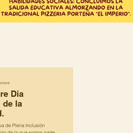
ectura
re Dia
 de la
.
va de Plena Inclusión
ción de la que somos parte,