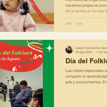
hacemos propia la convo
de la familia en la vida
discapacidad. El objeti
destacar el papel de la
discapacidad intelectual
gran parte de los apoyo
garantizar la calidad de
hijos e hijas. #SinFamil
Ayelen Cecilia Dos San
https://www
29 ago 2024
1 min de
Día del Folk
Las clases especiales s
compartir el aprendizaj
arte y conocimientos. En 