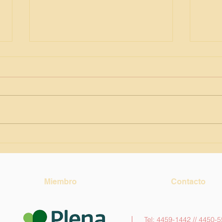
Educ
Día del Folklore en ICAS
Miembro
Contacto
Tel: 4459-1442 // 4450-