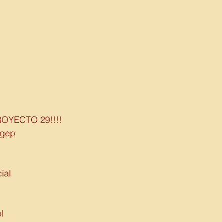
OYECTO 29!!!!
egep 
ial
l 