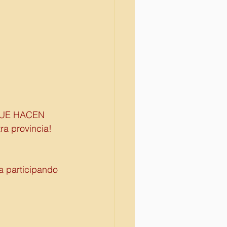
 QUE HACEN 
a provincia! 
a participando 