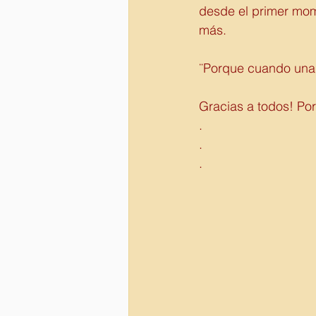
desde el primer mom
más. 
¨Porque cuando una E
Gracias a todos! Por 
.
.
.