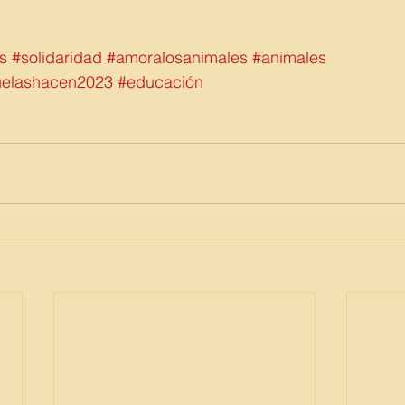
s
#solidaridad
#amoralosanimales
#animales
uelashacen2023
#educación