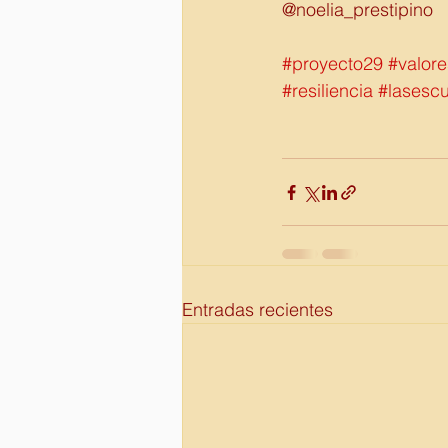
@noelia_prestipino 
#proyecto29
#valore
#resiliencia
#lasesc
Entradas recientes