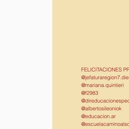
FELICITACIONES PR
@jefaturaregion7.di
@mariana.quintieri 
@f2983 
@direducacionespec
@albertosileoniok
@educacion.ar
@escuelacaminoalso