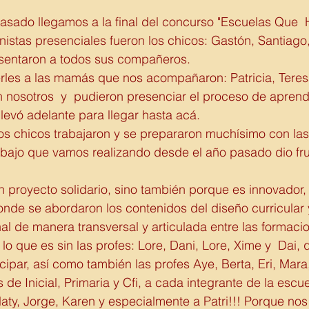
pasado llegamos a la final del concurso "Escuelas Que  
nistas presenciales fueron los chicos: Gastón, Santiago,
sentaron a todos sus compañeros. 
es a las mamás que nos acompañaron: Patricia, Teresa 
 nosotros  y  pudieron presenciar el proceso de aprendi
levó adelante para llegar hasta acá. 
los chicos trabajaron y se prepararon muchísimo con las 
abajo que vamos realizando desde el año pasado dio fru
 proyecto solidario, sino también porque es innovador,
onde se abordaron los contenidos del diseño curricular 
nal de manera transversal y articulada entre las formaci
lo que es sin las profes: Lore, Dani, Lore, Xime y  Dai, 
icipar, así como también las profes Aye, Berta, Eri, Mara
 de Inicial, Primaria y Cfi, a cada integrante de la escue
Naty, Jorge, Karen y especialmente a Patri!!! Porque n