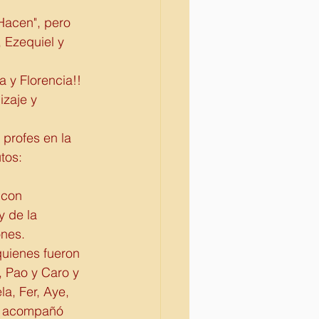
Hacen", pero 
 Ezequiel y 
y Florencia!! 
zaje y 
profes en la 
tos: 
 con 
y de la 
ones.
quienes fueron 
, Pao y Caro y 
la, Fer, Aye, 
os acompañó 