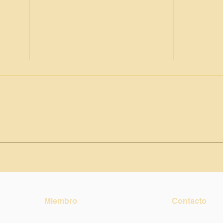
Educ
Día del Folklore en ICAS
Miembro
Contacto