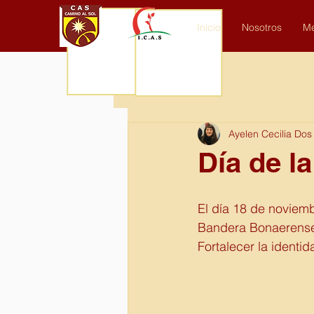
Inicio
Nosotros
Me
Todos los posteos
Ayelen Cecilia Dos
Día de l
El día 18 de noviemb
Bandera Bonaerense y
Fortalecer la identid